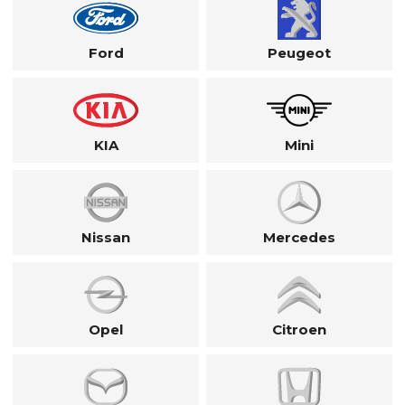
Ford
Peugeot
KIA
Mini
Nissan
Mercedes
Opel
Citroen