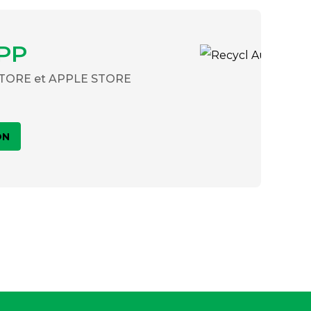
PP
 STORE et APPLE STORE
ON