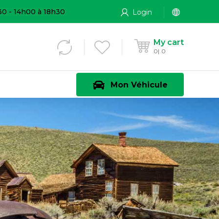
30 - 14h00 à 18h30
Login
My cart
0
0
Mon Véhicule