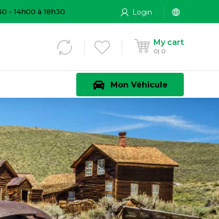
30 - 14h00 à 18h30
Login
My cart
0
0
Mon Véhicule