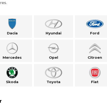
res.
Dacia
Hyundai
Ford
Mercedes
Opel
Citroen
Skoda
Toyota
Fiat
r