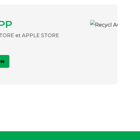
PP
 STORE et APPLE STORE
ON