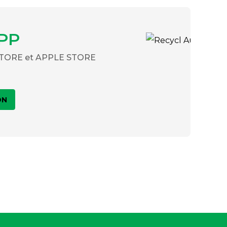
PP
 STORE et APPLE STORE
ON