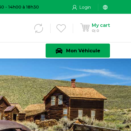
30 - 14h00 à 18h30
Login
My cart
0
0
Mon Véhicule