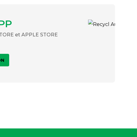
PP
 STORE et APPLE STORE
ON