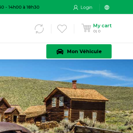
30 - 14h00 à 18h30
Login
My cart
0
0
Mon Véhicule