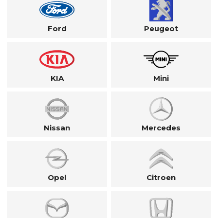
Ford
Peugeot
KIA
Mini
Nissan
Mercedes
Opel
Citroen