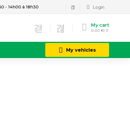
30 - 14h00 à 18h30
Login
My cart
0,00
€
0
My vehicles