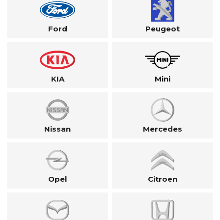
Ford
Peugeot
KIA
Mini
Nissan
Mercedes
Opel
Citroen