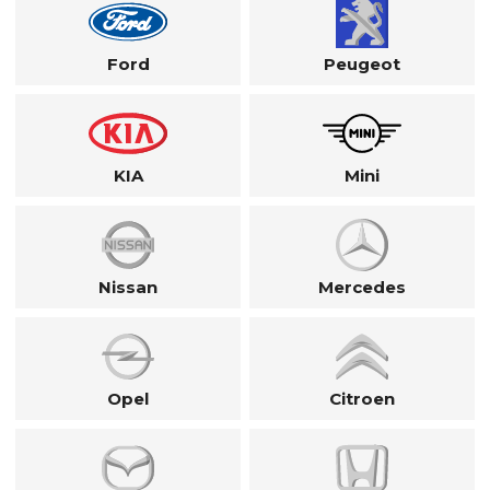
Ford
Peugeot
KIA
Mini
Nissan
Mercedes
Opel
Citroen