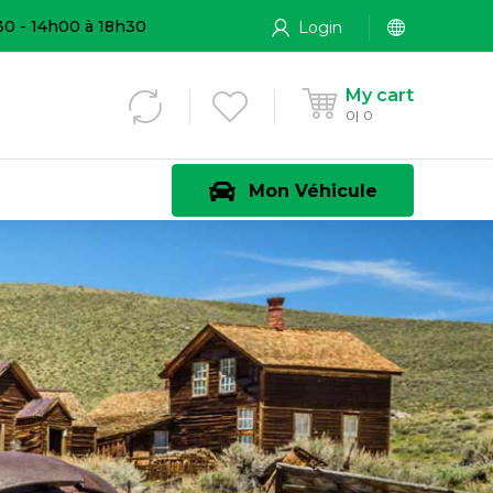
30 - 14h00 à 18h30
Login
My cart
0
0
Mon Véhicule