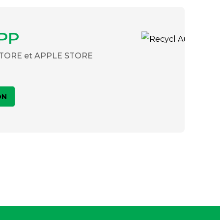
PP
 STORE et APPLE STORE
ON