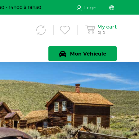
30 - 14h00 à 18h30
Login
My cart
0
0
Mon Véhicule