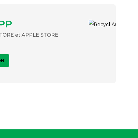
PP
 STORE et APPLE STORE
ON