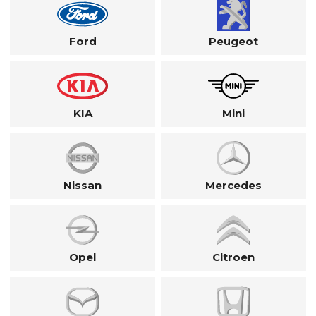
Ford
Peugeot
KIA
Mini
Nissan
Mercedes
Opel
Citroen