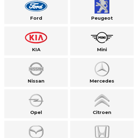
Ford
Peugeot
KIA
Mini
Nissan
Mercedes
Opel
Citroen