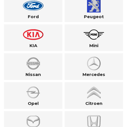
Ford
Peugeot
KIA
Mini
Nissan
Mercedes
Opel
Citroen