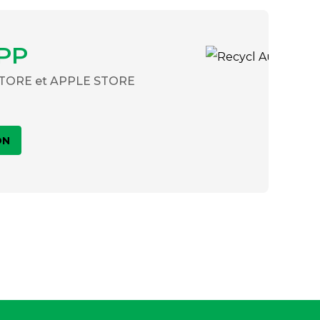
PP
 STORE et APPLE STORE
ON