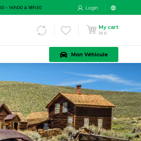
30 - 14h00 à 18h30
Login
My cart
0
0
Mon Véhicule